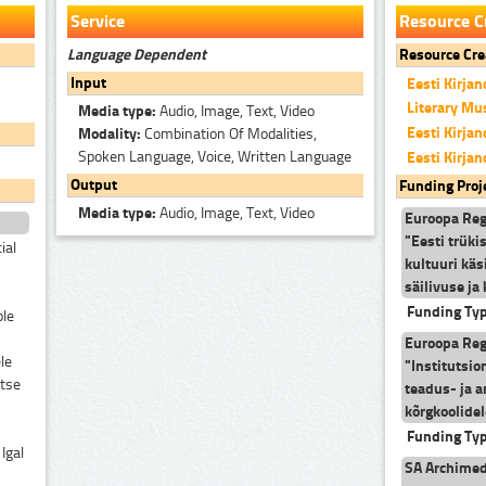
Service
Resource C
Language Dependent
Resource Cre
Input
Eesti Kirj
Literary M
Media type:
Audio, Image, Text, Video
Eesti Kirj
Modality:
Combination Of Modalities,
Spoken Language, Voice, Written Language
Eesti Kirj
Output
Funding Proj
Media type:
Audio, Image, Text, Video
Euroopa Reg
"Eesti trüki
ial
kultuuri käsi
säilivuse j
Funding Ty
ble
Euroopa Reg
le
"Institutsi
ktse
teadus- ja 
kõrgkoolide
Funding Ty
 Igal
SA Archimede