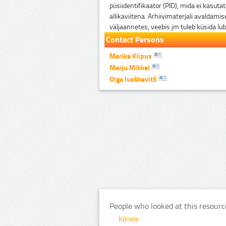
püsiidentifikaator (PID), mida ei kasuta
allikaviitena. Arhiivimaterjali avaldami
väljaannetes, veebis jm tuleb küsida lub
Contact Persons
Merike Kiipus
Marju Mikkel
Olga Ivaškevitš
People who looked at this resourc
Kõnele