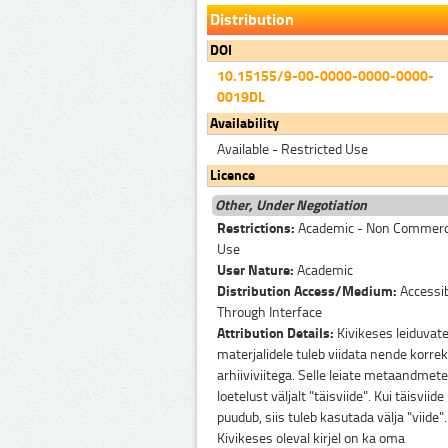
Distribution
DOI
10.15155/9-00-0000-0000-0000-
0019DL
Availability
Available - Restricted Use
Licence
Other, Under Negotiation
Restrictions:
Academic - Non Commerc
Use
User Nature:
Academic
Distribution Access/Medium:
Accessi
Through Interface
Attribution Details:
Kivikeses leiduvate
materjalidele tuleb viidata nende korre
arhiiviviitega. Selle leiate metaandmete
loetelust väljalt "täisviide". Kui täisviide
puudub, siis tuleb kasutada välja "viide".
Kivikeses oleval kirjel on ka oma