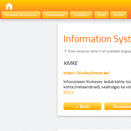
Browse Resources
Community
Statistics
Help
About
Information Sys
View resource name in all available langu
KIVIKE
https://kivike.kirmus.ee/
Infosüsteem Kivikeses leidub kahte tüüp
kohta (metaandmed), sealhulgas ka viitei
More
« Back
Downlo