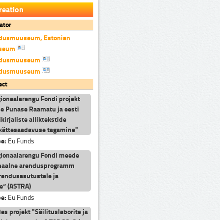
reation
ator
andusmuuseum, Estonian
useum
andusmuuseum
andusmuuseum
ect
ionaalarengu Fondi projekt
se Punase Raamatu ja eesti
kirjaliste alliktekstide
a kättesaadavuse tagamine"
pe:
Eu Funds
ionaalarengu Fondi meede
onaalne arendusprogramm
arendusasutustele ja
le“ (ASTRA)
pe:
Eu Funds
s projekt "Säilituslaborite ja