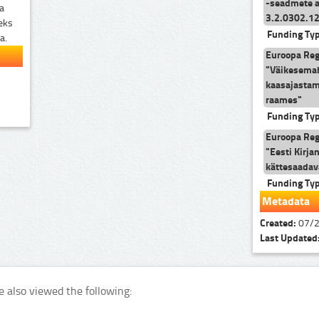
-seadmete a
ta
3.2.0302.1
seks
Funding Ty
a.
Euroopa Reg
"Väikesemah
kaasajasta
raames"
Funding Ty
Euroopa Reg
"Eesti Kir
kättesaadav
Funding Ty
Metadata
Created:
07/
Last Updated
e also viewed the following: