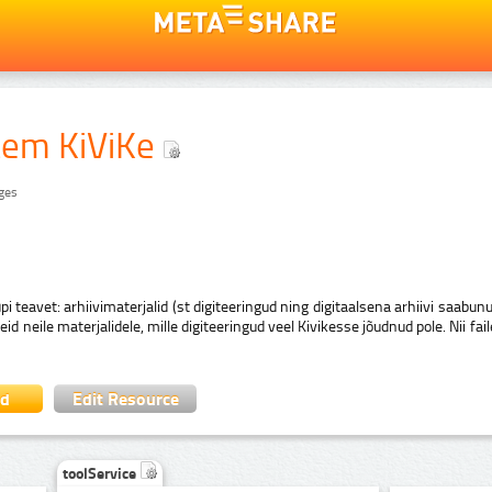
tem KiViKe
ages
i teavet: arhiivimaterjalid (st digiteeringud ning digitaalsena arhiivi saabu
d neile materjalidele, mille digiteeringud veel Kivikesse jõudnud pole. Nii fai
ad
Edit Resource
toolService