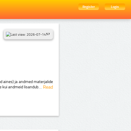
Register
Login
57
nud aines) ja andmed materjalide
…
Read
le kui andmeid lisandub