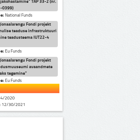
jakohastamine" TAP 33-2 (nr.
2-0399)
pe:
National Funds
ionaalarengu Fondi projekt
ulise teaduse infrastruktuuri
mine teadusteema IUT22-4
pe:
Eu Funds
ionaalarengu Fondi projekt
jandusmuuseumi avaandmete
aks tegemine"
pe:
Eu Funds
24/2020
:
12/30/2021